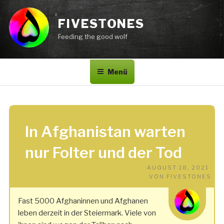
Zum
Inhalt
FIVESTONES
springen
Feeding the good wolf
Menü
In Afghanistan warten
nur Folter und der Tod
VE
AUGUST 18, 2021
AM
VON
FIVESTONES
Fast 5000 Afghaninnen und Afghanen
leben derzeit in der Steiermark. Viele von