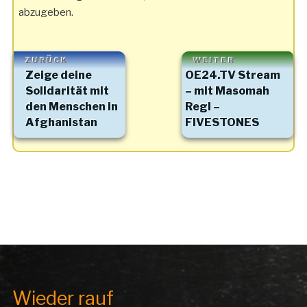
abzugeben.
Beitragsnavigation
Vorheriger
Nächster
ZURÜCK
WEITER
Zeige deine
OE24.TV Stream
Beitrag
Beitrag
Solidarität mit
– mit Masomah
den Menschen in
Regl –
Afghanistan
FIVESTONES
Wieder rauf