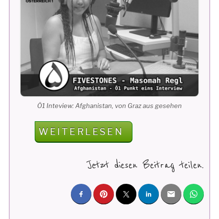
Ö1 Inteview: Afghanistan, von Graz aus gesehen
„Ö1
WEITERLESEN
INTERVIEW:
AFGHANISTAN,
Jetzt diesen Beitrag teilen.
VON
GRAZ
AUS
GESEHEN“