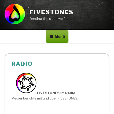
Zum
Inhalt
FIVESTONES
springen
Feeding the good wolf
Menü
RADIO
FIVESTONES im Radio
Medienberichte mit und über FIVESTONES.