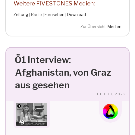
Weitere FIVESTONES Medien:
Zeitung
| Radio |
Fernsehen
|
Download
Zur Übersicht:
Medien
Ö1 Interview:
Afghanistan, von Graz
aus gesehen
VE
JULI 30, 2022
AM