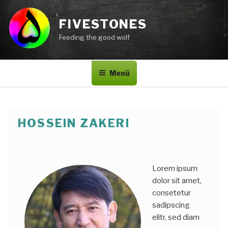
Zum
Inhalt
FIVESTONES
springen
Feeding the good wolf
Menü
HOSSEIN ZAKERI
Lorem ipsum
dolor sit amet,
consetetur
sadipscing
elitr, sed diam