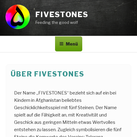
Zum
Inhalt
FIVESTONES
springen
Feeding the good wolf
Menü
ÜBER FIVESTONES
Der Name „FIVESTONES“ bezieht sich auf ein bei
Kindern in Afghanistan beliebtes
Geschicklichkeitsspiel mit fünf Steinen. Der Name
spielt auf die Fähigkeit an, mit Kreativität und
Geschick aus geringen Mitteln etwas Wertvolles
entstehen zu lassen. Zugleich symbolisieren die fünf