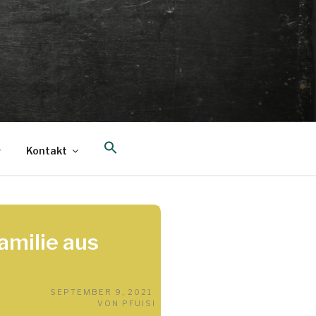
Search
Kontakt
for:
Search Button
amilie aus
VERÖFFENTLICHT
SEPTEMBER 9, 2021
AM
VON
PFUISI