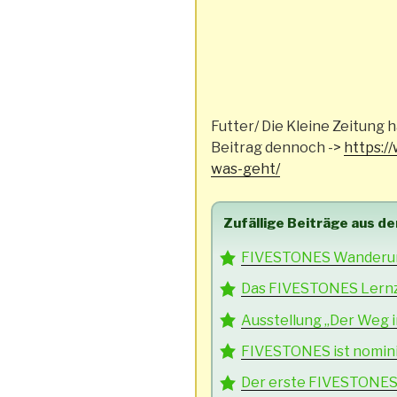
Futter/ Die Kleine Zeitung 
Beitrag dennoch ->
https:/
was-geht/
Zufällige Beiträge aus d
FIVESTONES Wanderung
Das FIVESTONES Lernz
Ausstellung „Der Weg i
FIVESTONES ist nomini
Der erste FIVESTONES