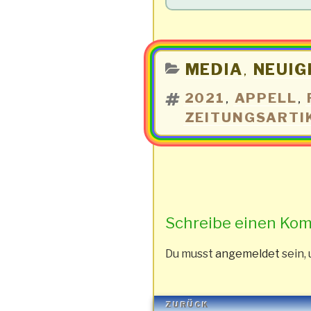
KATEGORIEN
MEDIA
NEUIG
,
SCHLAGWÖRTER
2021
APPELL
,
,
ZEITUNGSARTI
Schreibe einen Ko
Du musst
angemeldet
sein,
Beitragsnavigation
Vorheriger
ZURÜCK