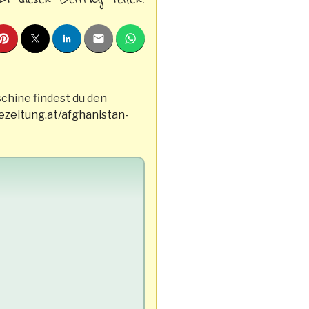
schine findest du den
ezeitung.at/afghanistan-