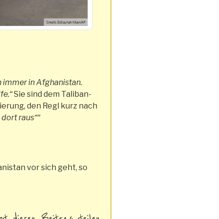
ch immer in Afghanistan.
fe.“
Sie sind dem Taliban-
ierung, den Regl kurz nach
 dort raus““
nistan vor sich geht, so
zt diesen Beitrag teilen.