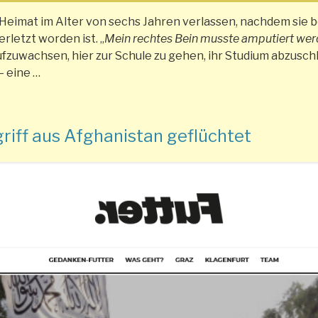
eimat im Alter von sechs Jahren verlassen, nachdem sie 
letzt worden ist. „
Mein rechtes Bein musste amputiert wer
ufzuwachsen, hier zur Schule zu gehen, ihr Studium abzusch
— eine …
iff aus Afghanistan geflüchtet