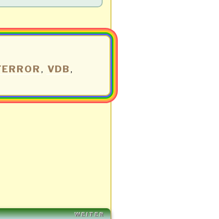
TERROR
VDB
,
,
Nächster
WEITER