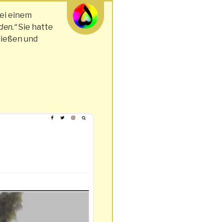
bei einem
den.“
Sie hatte
ließen und