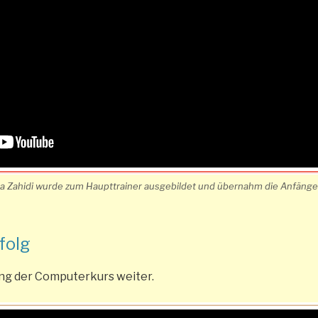
la Zahidi wurde zum Haupttrainer ausgebildet und übernahm die Anfänge
folg
ng der Computerkurs weiter.