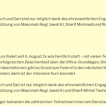
tsch und Dari sind nur möglich dank des ehrenamtlichen En
tützung von Masomah Regl, Jawid KJ, Sharif Mohmadi und Roh
s findet seit 6. August 2x wöchentlich statt – mit vielen 
 erfolgreichen Zwischentest über die Office-Grundlagen, 
räsentationen gibt es Grund zum Feiern! In den nächsten 
mmen, dann ist der intensive Kurs beendet.
tsch und Dari ist nur möglich dank des ehrenamtlichen Eng
stützung von Masomah Regl, Jawid KJ und Sharif Mhmd Tash
ger bekamen die zahlreichen TeilnehmerInnen am Dienstag 