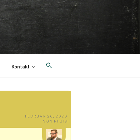
Search
Kontakt
for:
Search Button
VERÖFFENTLICHT
FEBRUAR 26, 2020
AM
VON
PFUISI