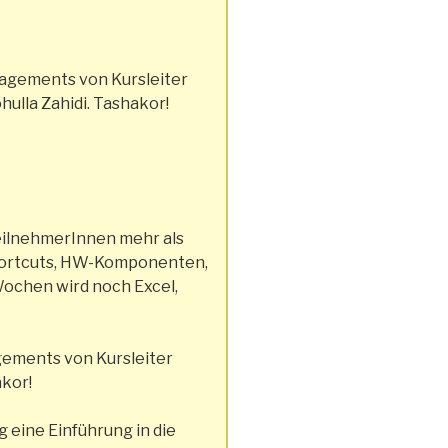
gagements von Kursleiter
ulla Zahidi. Tashakor!
TeilnehmerInnen mehr als
Shortcuts, HW-Komponenten,
Wochen wird noch Excel,
agements von Kursleiter
akor!
eine Einführung in die