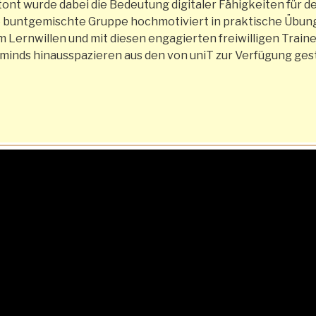
etont wurde dabei die Bedeutung digitaler Fähigkeiten für 
e buntgemischte Gruppe hochmotiviert in praktische Übun
 Lernwillen und mit diesen engagierten freiwilligen Train
 minds hinausspazieren aus den von uniT zur Verfügung ges