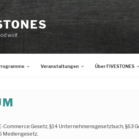
STONES
ood wolf
 Programme
Veranstaltungen
Über FIVESTONES
UM
§5 E-Commerce Gesetz, §14 Unternehmensgesetzbuch, §63
25 Mediengesetz.