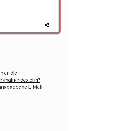
n an die
dr/main/index.cfm?
n angegebene E-Mail-