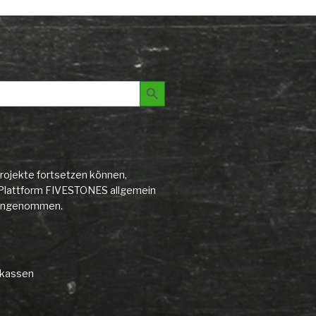
Search Button
rojekte fortsetzen können,
ie Plattform FIVESTONES allgemein
d angenommen.
rkassen