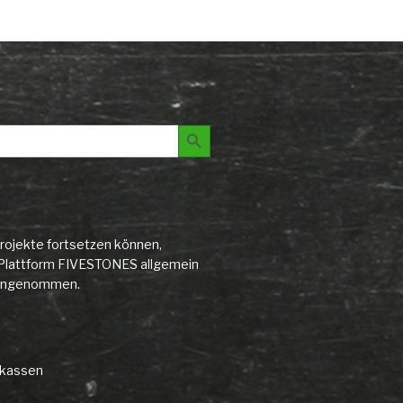
Search Button
rojekte fortsetzen können,
ie Plattform FIVESTONES allgemein
d angenommen.
rkassen