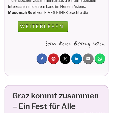
in die globalen Zusammenhänge, die internationalen
Interessen an diesem Land im Herzen Asiens.
Masomah Regl
von FIVESTONES brachte die
„AUSSTELLUNG
WEITERLESEN
„DER
WEG
Jetzt diesen Beitrag teilen.
INS
CHAOS“
IN
WIEN“
Graz kommt zusammen
– Ein Fest für Alle