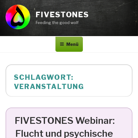
Zum
Inhalt
FIVESTONES
springen
Feeding the good wolf
Menü
SCHLAGWORT:
VERANSTALTUNG
FIVESTONES Webinar:
Flucht und psychische