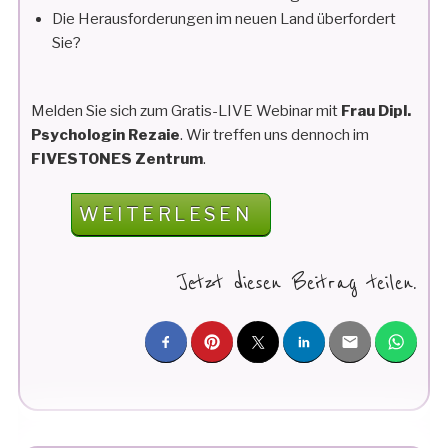
Die Herausforderungen im neuen Land überfordert
Sie?
Melden Sie sich zum Gratis-LIVE Webinar mit
Frau Dipl.
Psychologin Rezaie
. Wir treffen uns dennoch im
FIVESTONES Zentrum
.
„FIVESTONES
WEITERLESEN
WEBINAR:
FLUCHT
Jetzt diesen Beitrag teilen.
UND
PSYCHISCHE
FOLGEN“