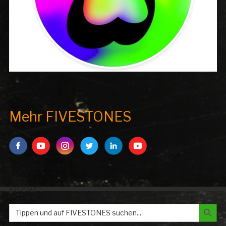
Mehr FIVESTONES
SUCHE:
Search But
Search
for: