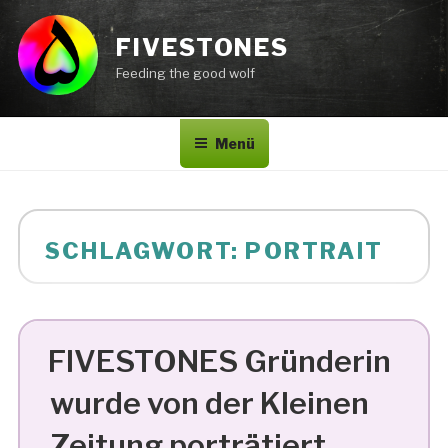
Zum
Inhalt
FIVESTONES
springen
Feeding the good wolf
Menü
SCHLAGWORT:
PORTRAIT
FIVESTONES Gründerin
wurde von der Kleinen
Zeitung porträtiert