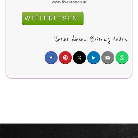
www.fivestones.at
„FIVESTONES
WEITERLESEN
IST
NOMINIERT
Jetzt diesen Beitrag teilen.
–
ORTE
DES
RESPEKTS
2022“