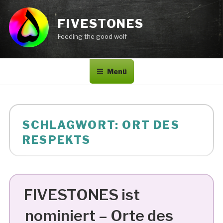
Zum
Inhalt
FIVESTONES
springen
Feeding the good wolf
Menü
SCHLAGWORT:
ORT DES
RESPEKTS
FIVESTONES ist
nominiert – Orte des