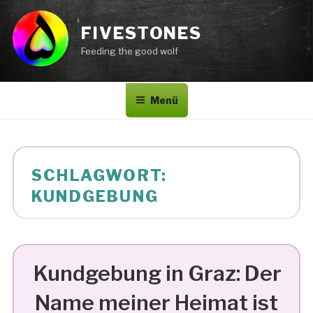
Zum
Inhalt
FIVESTONES
springen
Feeding the good wolf
Menü
SCHLAGWORT:
KUNDGEBUNG
Kundgebung in Graz: Der
Name meiner Heimat ist