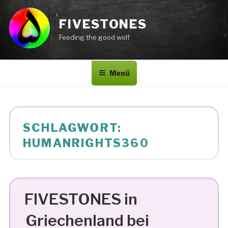
Zum
Inhalt
FIVESTONES
springen
Feeding the good wolf
Menü
SCHLAGWORT:
HUMANRIGHTS360
FIVESTONES in
Griechenland bei