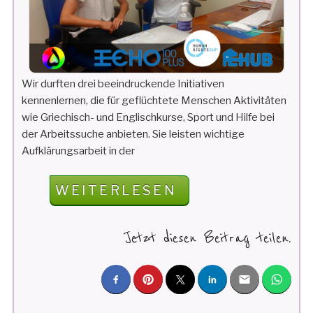
Wir durften drei beeindruckende Initiativen
kennenlernen, die für geflüchtete Menschen Aktivitäten
wie Griechisch- und Englischkurse, Sport und Hilfe bei
der Arbeitssuche anbieten. Sie leisten wichtige
Aufklärungsarbeit in der
„FIVESTONES
WEITERLESEN
IN
GRIECHENLAND
Jetzt diesen Beitrag teilen.
BEI
ECHO100PLUS“