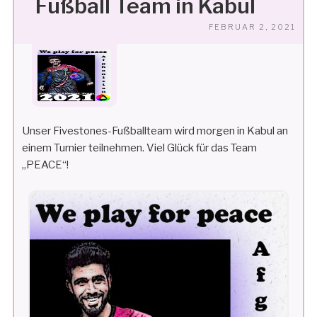
Fußball Team in Kabul
VE
FEBRUAR 2, 2021
AM
Unser Fivestones-Fußballteam wird morgen in Kabul an
einem Turnier teilnehmen. Viel Glück für das Team
„PEACE“!