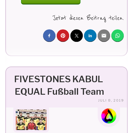
FIVESTONES
FUSSBALL T
Jetzt diesen Beitrag teilen.
EAM I
N K
ABUL“
FIVESTONES KABUL
EQUAL Fußball Team
VE
JULI 8, 2019
AM