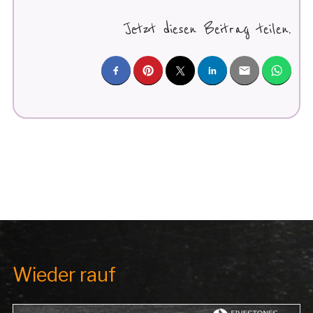
KABUL
EQUAL
Jetzt diesen Beitrag teilen.
FUSSBALL T
EAM“
Wieder rauf