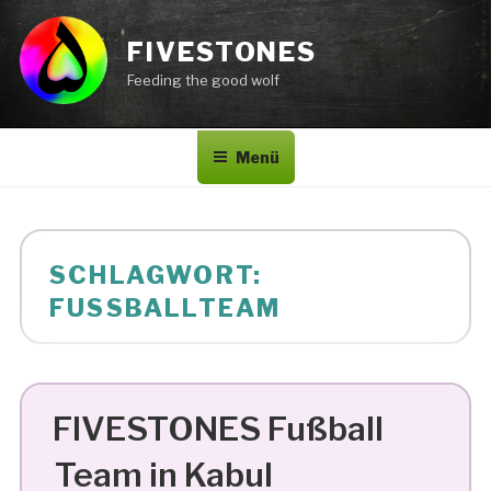
Zum
Inhalt
FIVESTONES
springen
Feeding the good wolf
Menü
SCHLAGWORT:
FUSSBALLTEAM
FIVESTONES Fußball
Team in Kabul