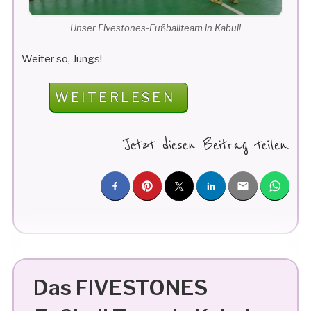
Unser Fivestones-Fußballteam in Kabul!
Weiter so, Jungs!
„FIVESTONES
WEITERLESEN
FUSSBALL T
EAM I
Jetzt diesen Beitrag teilen.
N K
ABUL“
Das FIVESTONES