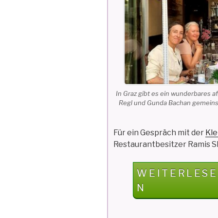
In Graz gibt es ein wunderbares 
Regl und Gunda Bachan gemeinsa
Für ein Gespräch mit der
Kle
Restaurantbesitzer Ramis 
„AFGHANISC
WEITERLESE
RESTAURAN
N
IN
GRAZ“