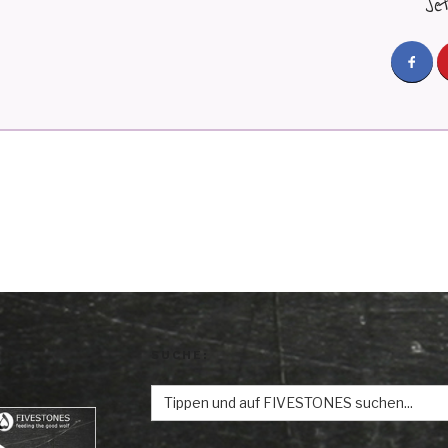
Je
SUCHE:
Search
for: