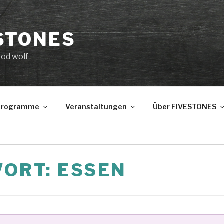
STONES
ood wolf
 Programme
Veranstaltungen
Über FIVESTONES
WORT:
ESSEN