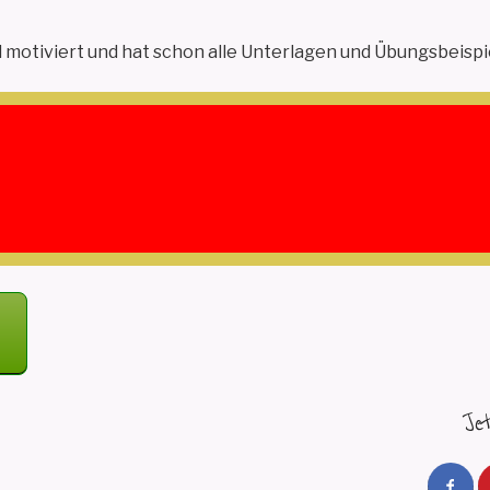
ll motiviert und hat schon alle Unterlagen und Übungsbeispi
e mich schon sehr auf den Kurs!
lla Zahidi
r Trainer Computerkurse
S
URS
Je