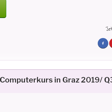
S
URS
Je
omputerkurs in Graz 2019/ Q