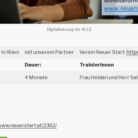
Digitalisierung für ALLE
in Wien
mit unserem Partner
Verein Neuer Start:
http
Dauer:
TrainierInnen
4 Monate
Frau Heidari und Herr S
/www.neuerstart.at/2362/