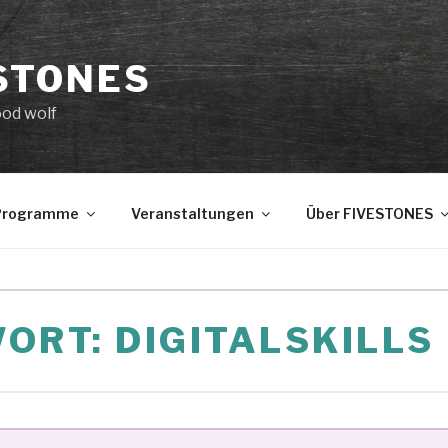
STONES
ood wolf
 Programme
Veranstaltungen
Über FIVESTONES
WORT:
DIGITALSKILLS