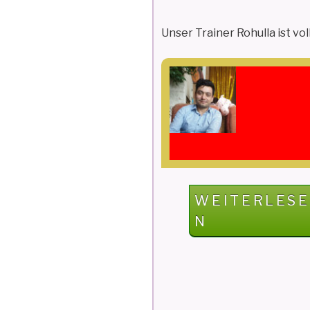
Unser Trainer Rohulla ist vo
Ich freu
Rohu
Senio
„FIVESTONE
WEITERLESE
COMPUTERK
N
2022/
Q4“