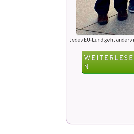
Jedes EU-Land geht anders mi
„EU-
WEITERLESE
PROJEKT
N
ELAINE
2.0
–
FIVESTONES
IN
DÄNEMARK“