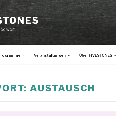
STONES
ood wolf
 Programme
Veranstaltungen
Über FIVESTONES
WORT:
AUSTAUSCH