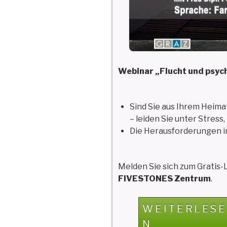
Webinar „Flucht und psyc
Sind Sie aus Ihrem Heima
– leiden Sie unter Stres
Die Herausforderungen i
Melden Sie sich zum Gratis
FIVESTONES Zentrum
.
„FIVESTONE
WEITERLESE
WEBINAR:
N