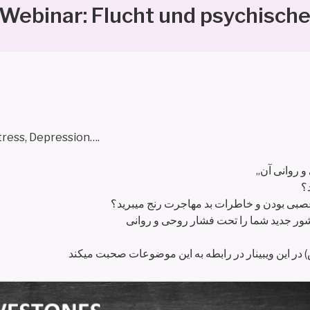
ebinar: Flucht und psychische
tress, Depression….
„ روانی آن