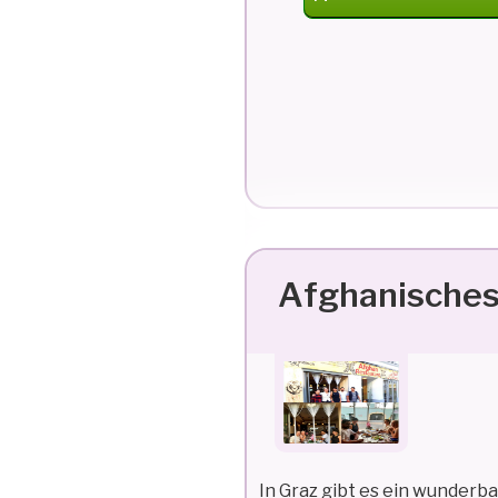
FLUCHT
UND
PSYCHISCHE
FOLGEN“
Afghanisches
In Graz gibt es ein wunderb