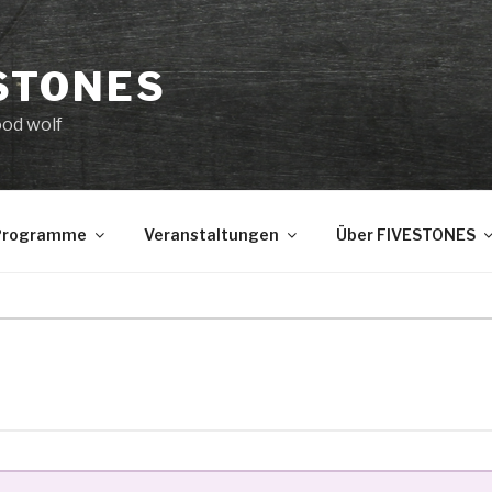
STONES
ood wolf
 Programme
Veranstaltungen
Über FIVESTONES