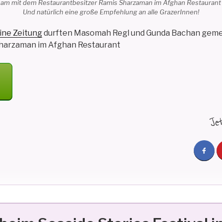
m mit dem Restaurantbesitzer Ramis Sharzaman im Afghan Restaurant g
Und natürlich eine große Empfehlung an alle GrazerInnen!
ine Zeitung
durften Masomah Regl und Gunda Bachan gem
Sharzaman im Afghan Restaurant
HES
T
Je