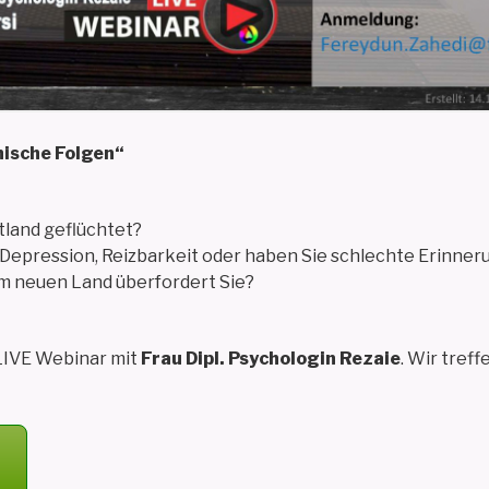
hische Folgen“
tland geflüchtet?
s, Depression, Reizbarkeit oder haben Sie schlechte Erinne
m neuen Land überfordert Sie?
-LIVE Webinar mit
Frau Dipl. Psychologin Rezaie
. Wir tref
S