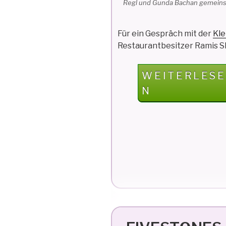
Regl und Gunda Bachan gemeinsa
Für ein Gespräch mit der
Kle
Restaurantbesitzer Ramis 
„AFGHANISC
WEITERLESE
RESTAURAN
N
IN
GRAZ“