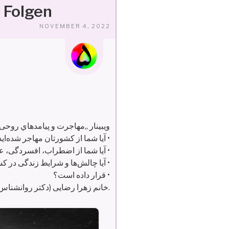
 Folgen
VERÖFFENTLICHT
NOVEMBER 4, 2022
AM
ویبینار „مهاجرت و پيامدهاي روحی و
آیا شما از کشورتان مهاجر شده‌اید؟ •
آیا شما از اضطراب، افسردگی، عصبی بودن و خاطرات بد مهاجرت رنج میبرید؟ •
آیا چالش‌ها و شرایط زندگی در کشور جدید شما را تحت فشار روحی و روانی •
قرار داده است؟ •
خانم زهرا رضایی (دکتر روانشناس) در این ویبینار در رابطه به این موضوعات صحبت میکند.