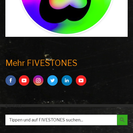
Mehr FIVESTONES
SUCHE:
Search But
Search
for: