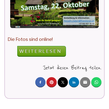
Die Fotos sind online!
„FIVESTONES
WEITERLESEN
AUSFLUG:
FREILICHTMUSEUM
Jetzt diesen Beitrag teilen.
STÜBING“