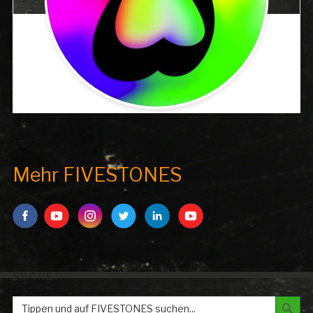
Mehr FIVESTONES
SUCHE:
Search But
Search
for: