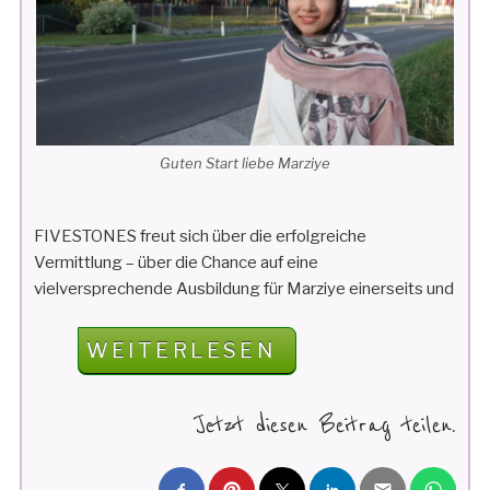
Guten Start liebe Marziye
FIVESTONES freut sich über die erfolgreiche
Vermittlung – über die Chance auf eine
vielversprechende Ausbildung für Marziye einerseits und
„FIVESTONES
WEITERLESEN
VERMITTELT:
WIR
Jetzt diesen Beitrag teilen.
SIND
GLÜCKLICH