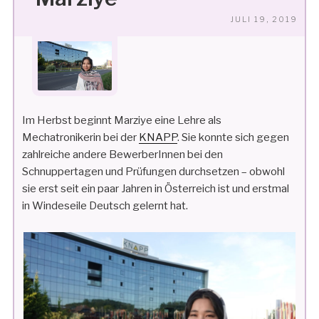
VE
JULI 19, 2019
AM
Im Herbst beginnt Marziye eine Lehre als
Mechatronikerin bei der
KNAPP
. Sie konnte sich gegen
zahlreiche andere BewerberInnen bei den
Schnuppertagen und Prüfungen durchsetzen – obwohl
sie erst seit ein paar Jahren in Österreich ist und erstmal
in Windeseile Deutsch gelernt hat.