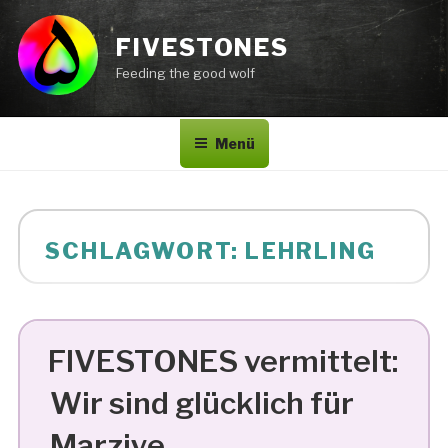
Zum
Inhalt
FIVESTONES
springen
Feeding the good wolf
Menü
SCHLAGWORT:
LEHRLING
FIVESTONES vermittelt:
Wir sind glücklich für
Marziye