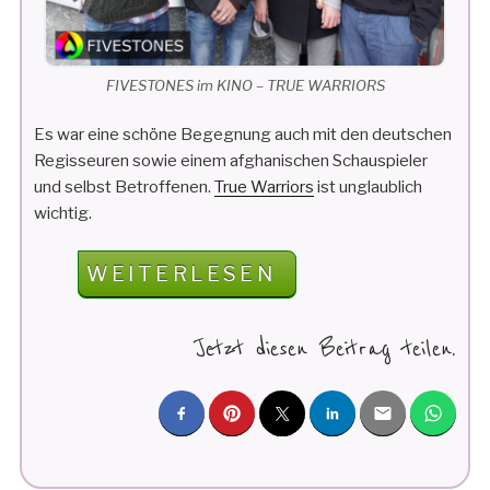
FIVESTONES im KINO – TRUE WARRIORS
Es war eine schöne Begegnung auch mit den deutschen
Regisseuren sowie einem afghanischen Schauspieler
und selbst Betroffenen.
True Warriors
ist unglaublich
wichtig.
„FIVESTONES
WEITERLESEN
IM
KINO
Jetzt diesen Beitrag teilen.
–
TRUE
WARRIORS“