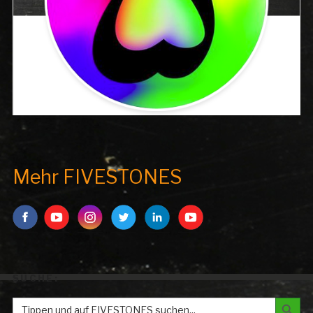
Mehr FIVESTONES
SUCHE:
Search But
Search
for: