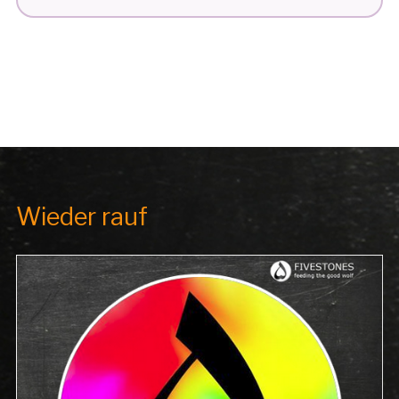
N K
ABUL G
EWONNEN“
Wieder rauf