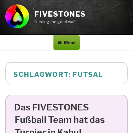
Zum
Inhalt
FIVESTONES
springen
Feeding the good wolf
Menü
SCHLAGWORT:
FUTSAL
Das FIVESTONES
Fußball Team hat das
Turnier in Kabul