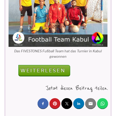
Das FIVESTONES Fußball Team hat das Turnier in Kabul
gewonnen
„DAS
WEITERLESEN
FIVESTONES
FUSSBALL T
Jetzt diesen Beitrag teilen.
EAM H
AT D
AS T
URNIER I