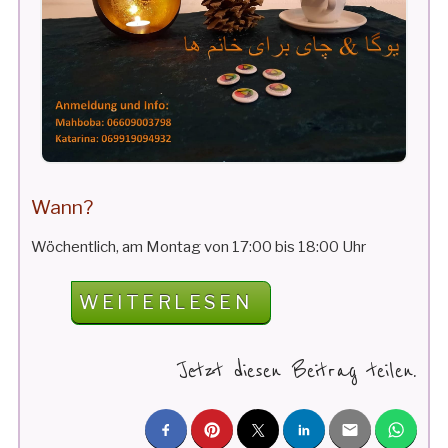
Wann?
Wöchentlich, am Montag von 17:00 bis 18:00 Uhr
„YOGA
WEITERLESEN
&
CHAI
Jetzt diesen Beitrag teilen.
–
KOMM
VORBEI