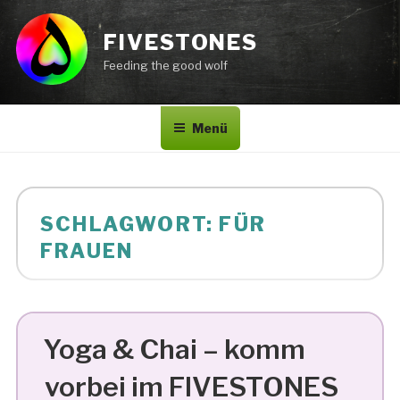
Zum
Inhalt
FIVESTONES
springen
Feeding the good wolf
Menü
SCHLAGWORT:
FÜR
FRAUEN
Yoga & Chai – komm
vorbei im FIVESTONES