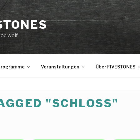
STONES
ood wolf
 Programme
Veranstaltungen
Über FIVESTONES
AGGED "SCHLOSS"