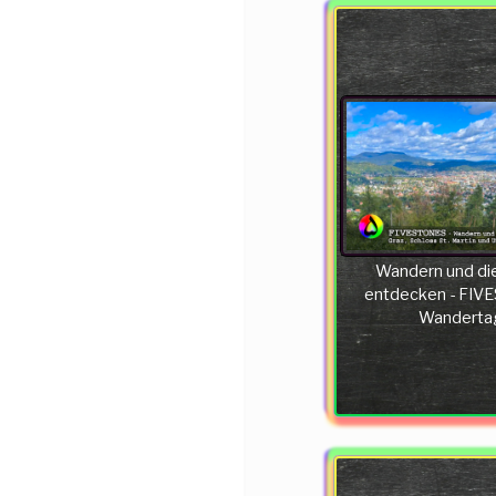
Wandern und di
entdecken - FIV
Wanderta