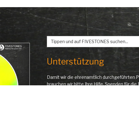
SUCHE:
Search
for:
Unterstützung
Damit wir die ehrenamtlich durchgeführten P
brauchen wir bitte Ihre Hilfe. Spenden für d
oder für einzelne Projekte werden danken
KONTODATEN
Bankinstitut: Steiermärkische Bank und Spa
IBAN: AT13 2081 5000 4258 6685