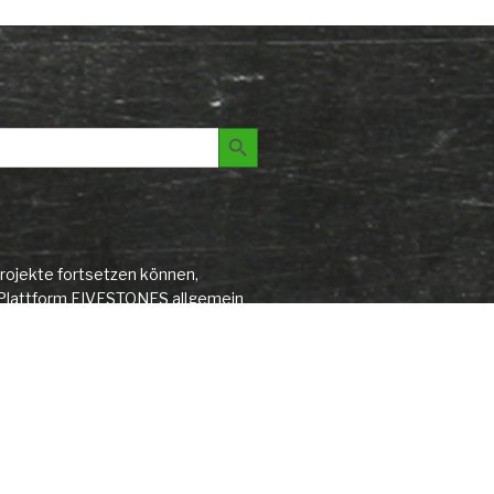
Search Button
rojekte fortsetzen können,
ie Plattform FIVESTONES allgemein
d angenommen.
rkassen