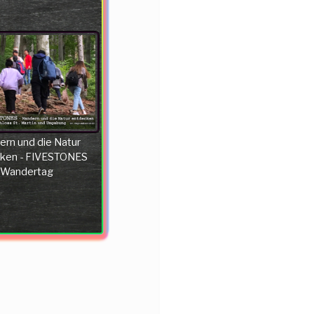
rn und die Natur
ken - FIVESTONES
Wandertag