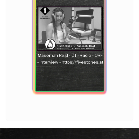
Masomah Regl - Ö1 - Radio - ORF
- Interview - https://fivestones.at