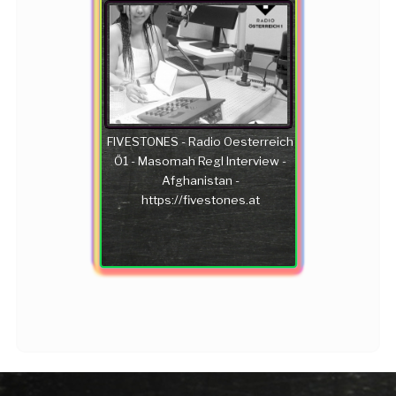
FIVESTONES - Radio Oesterreich
Ö1 - Masomah Regl Interview -
Afghanistan -
https://fivestones.at